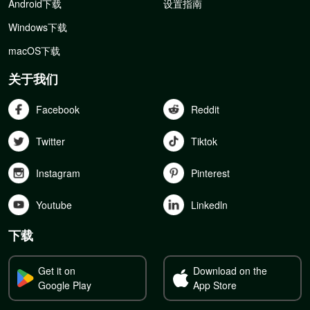
Android下载
设置指南
Windows下载
macOS下载
关于我们
Facebook
Reddit
Twitter
Tiktok
Instagram
Pinterest
Youtube
Linkedln
下载
Get it on
Download on the
Google Play
App Store